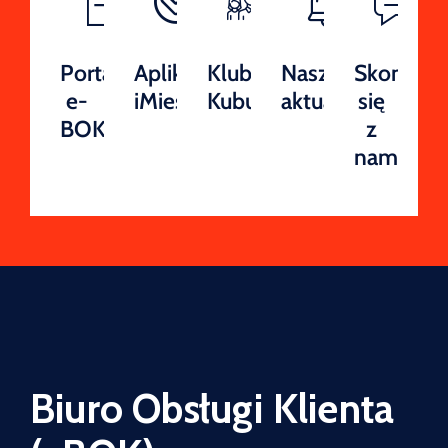
Portal
Aplikacja
Klub
Nasze
Skontakt
e-
iMieszkaniec
Kubuś
aktualności
się
BOK
z
nami
Biuro Obsługi Klienta