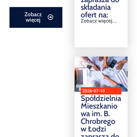
składania
ofert na:
Zobacz
więcej
Zobacz więcej...
2026-07-10
Spółdzielnia
Mieszkanio
wa im. B.
Chrobrego
w Łodzi
zaprasza do