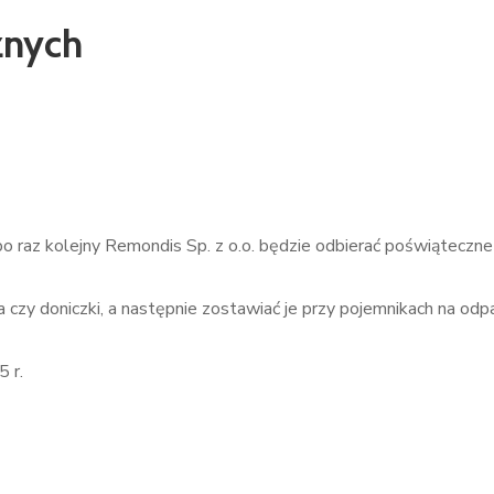
znych
 po raz kolejny Remondis Sp. z o.o. będzie odbierać poświątec
a czy doniczki, a następnie zostawiać je przy pojemnikach na odp
 r.