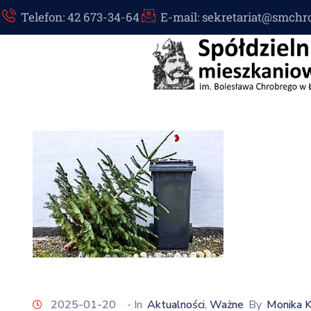
Telefon: 42 673-34-64
E-mail: sekretariat@smchr
2025-01-20
- In
Aktualności
Ważne
By
Monika 
‚