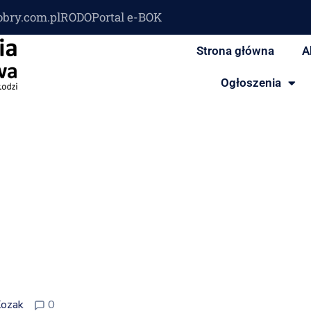
obry.com.pl
RODO
Portal e-BOK
Strona główna
A
Ogłoszenia
Kozak
0