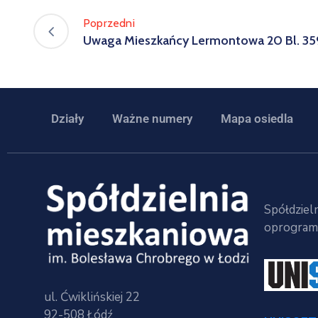
Poprzedni
Uwaga Mieszkańcy Lermontowa 20 Bl. 359 k
Działy
Ważne numery
Mapa osiedla
Spółdzieln
oprogramo
ul. Ćwiklińskiej 22
92-508 Łódź