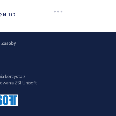
l. 1 i 2
Zasoby
ia korzysta z
wania ZSI Unisoft