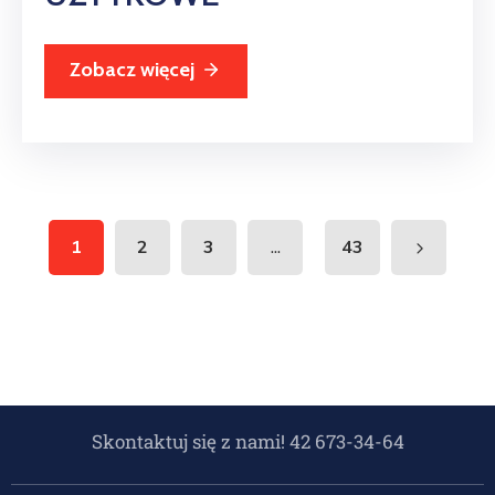
Zobacz więcej
...
1
2
3
43
Skontaktuj się z nami! 42 673-34-64