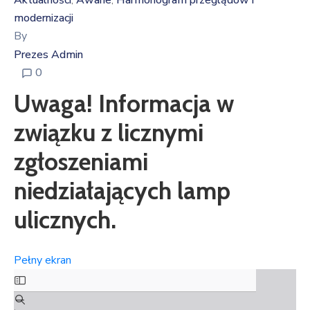
Aktualności
Awarie
Harmonogram przeglądów i
‚
‚
modernizacji
By
Prezes Admin
0
Uwaga! Informacja w
związku z licznymi
zgłoszeniami
niedziałających lamp
ulicznych.
Pełny ekran