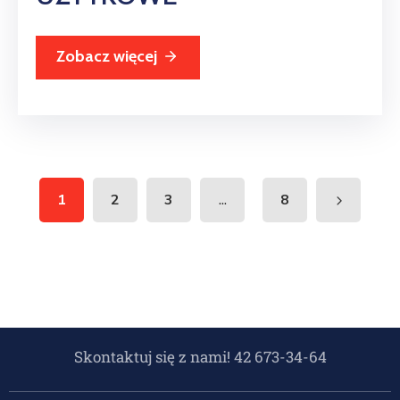
Zobacz więcej
...
1
2
3
8
Skontaktuj się z nami! 42 673-34-64