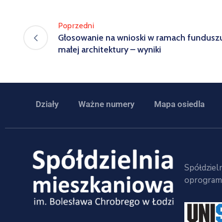
Poprzedni
Głosowanie na wnioski w ramach funduszu 
małej architektury – wyniki
Działy
Ważne numery
Mapa osiedla
Spółdzieln
oprogramo