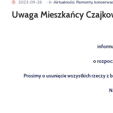
2023-09-26
- In
Aktualności
Remonty, konserwacj
‚
Uwaga Mieszkańcy Czajkows
informu
o rozpoc
Prosimy o usunięcie wszystkich rzeczy z b
N