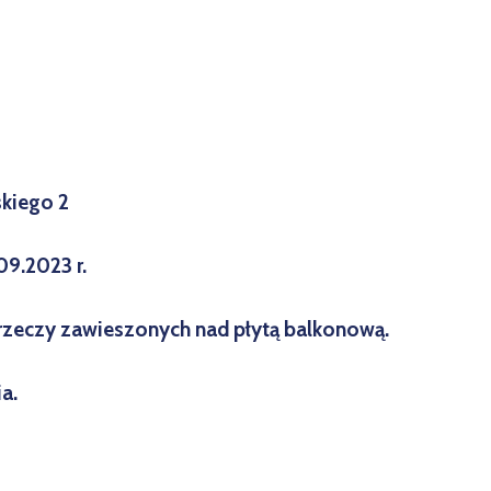
skiego 2
9.2023 r.
i rzeczy zawieszonych nad płytą balkonową.
a.