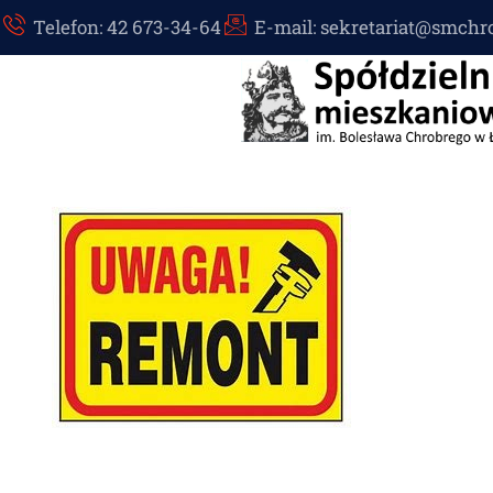
Telefon: 42 673-34-64
E-mail: sekretariat@smchr