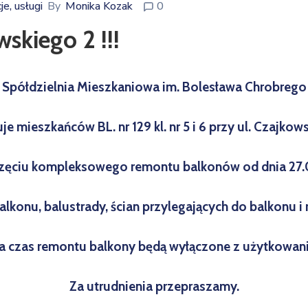
e, usługi
By
Monika Kozak
0
kiego 2 !!!
Spółdzielnia Mieszkaniowa im. Bolesława Chrobrego
je mieszkańców BL. nr 129 kl. nr 5 i 6 przy ul. Czajkow
zęciu kompleksowego remontu balkonów od dnia 27.0
alkonu, balustrady, ścian przylegających do balkonu 
a czas remontu balkony będą wyłączone z użytkowani
Za utrudnienia przepraszamy.