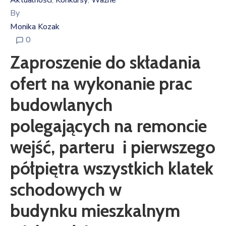
Aktualności
Konkursy
Ważne
‚
‚
By
Monika Kozak
0
Zaproszenie do składania
ofert na wykonanie prac
budowlanych
polegających na remoncie
wejść, parteru i pierwszego
półpiętra wszystkich klatek
schodowych w
budynku mieszkalnym