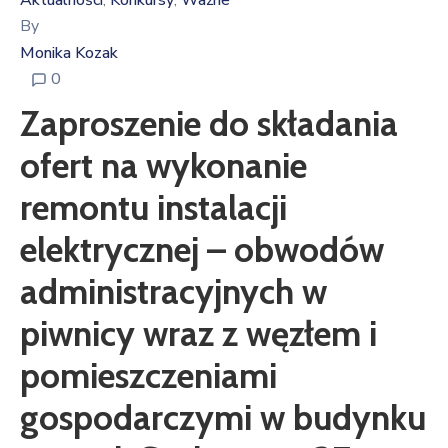
Aktualności
Konkursy
Ważne
‚
‚
By
Monika Kozak
0
Zaproszenie do składania
ofert na wykonanie
remontu instalacji
elektrycznej – obwodów
administracyjnych w
piwnicy wraz z węzłem i
pomieszczeniami
gospodarczymi w budynku