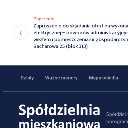
Poprzedni
Zaproszenie do składania ofert na wykona
elektrycznej – obwodów administracyjnyc
węzłem i pomieszczeniami gospodarczym
Sacharowa 25 (blok 313)
Działy
Ważne numery
Mapa osiedla
Spółdzieln
oprogramo