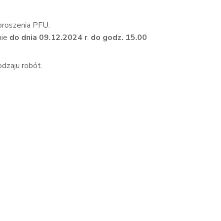
proszenia PFU.
nie
do dnia 09.12.2024 r
.
do godz. 15.00
odzaju robót.