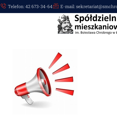
Telefon: 42 673-34-64
E-mail: sekretariat@smchr