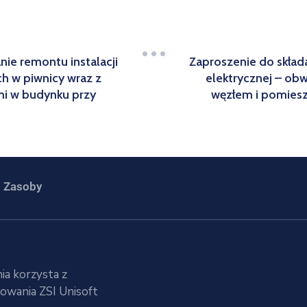
nie remontu instalacji
Zaproszenie do składa
h w piwnicy wraz z
elektrycznej – ob
i w budynku przy
węzłem i pomies
Zasoby
ia korzysta z
wania ZSI Unisoft