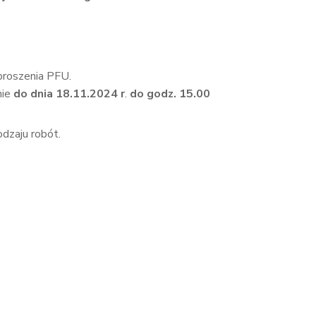
proszenia PFU.
nie
do dnia 18.11.2024 r
.
do godz. 15.00
odzaju robót.