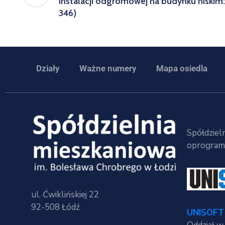
instalacji odgromowej na budynku niskim:
346)
Działy
Ważne numery
Mapa osiedla
Spółdzieln
oprogramo
ul. Ćwiklińskiej 22
92-508 Łódź
UNISOFT 