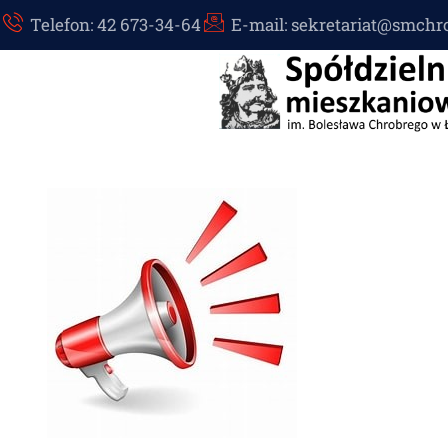
Telefon: 42 673-34-64
E-mail: sekretariat@smchr