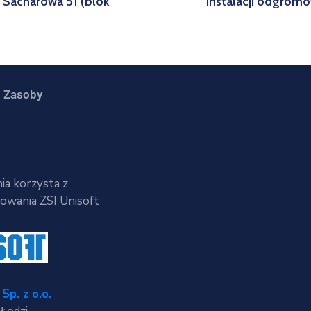
 Sacharowa 51 (blok
instalacji odgrom
Zasoby
ia korzysta z
wania ZSI Unisoft
Sp. z o.o.