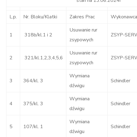
stan na 13.06.2024r
L.p.
Nr. Bloku/Klatki
Zakres Prac
Wykonawca 
Usuwanie rur
1
318b/kl.1 i 2
ZSYP-SER
zsypowych
Usuwanie rur
2
321/kl.1,2,3,4,5,6
ZSYP-SER
zsypowych
Wymiana
3
364/kl. 3
Schindler
dźwigu
Wymiana
4
375/kl. 3
Schindler
dźwigu
Wymiana
5
107/kl. 1
Schindler
dźwigu