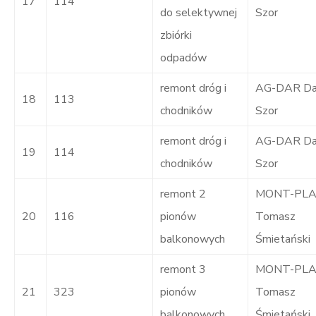
17
114
do selektywnej
Szor
zbiórki
odpadów
remont dróg i
AG-DAR Dar
18
113
chodników
Szor
remont dróg i
AG-DAR Dar
19
114
chodników
Szor
remont 2
MONT-PL
20
116
pionów
Tomasz
balkonowych
Śmietański
remont 3
MONT-PL
21
323
pionów
Tomasz
balkonowych
Śmietański