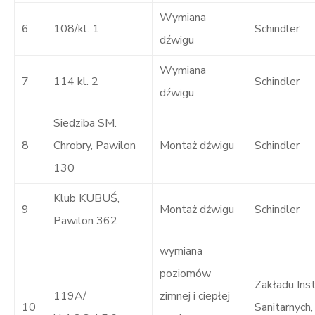
Wymiana
6
108/kl. 1
Schindler
dźwigu
Wymiana
7
114 kl. 2
Schindler
dźwigu
Siedziba SM.
8
Chrobry, Pawilon
Montaż dźwigu
Schindler
130
Klub KUBUŚ,
9
Montaż dźwigu
Schindler
Pawilon 362
wymiana
poziomów
Zakładu Inst
119A/
zimnej i ciepłej
10
Sanitarnych, 