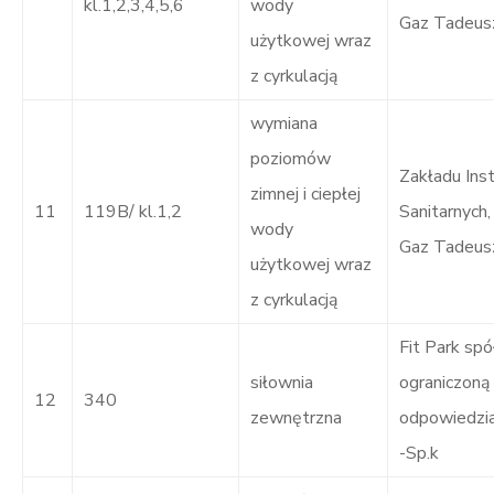
kl.1,2,3,4,5,6
wody
Gaz Tadeus
użytkowej wraz
z cyrkulacją
wymiana
poziomów
Zakładu Inst
zimnej i ciepłej
11
119B/ kl.1,2
Sanitarnych, 
wody
Gaz Tadeus
użytkowej wraz
z cyrkulacją
Fit Park spó
siłownia
ograniczoną
12
340
zewnętrzna
odpowiedzia
-Sp.k