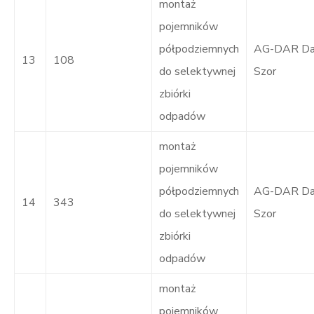
montaż
pojemników
półpodziemnych
AG-DAR Dar
13
108
do selektywnej
Szor
zbiórki
odpadów
montaż
pojemników
półpodziemnych
AG-DAR Dar
14
343
do selektywnej
Szor
zbiórki
odpadów
montaż
pojemników