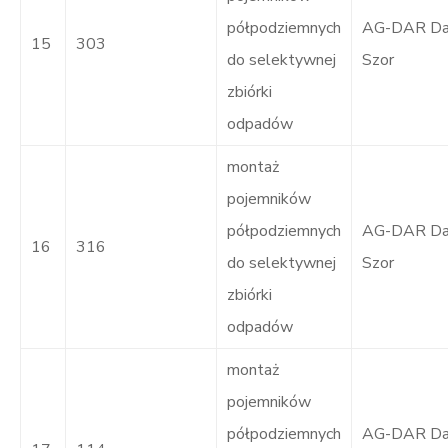
półpodziemnych
AG-DAR Dar
15
303
do selektywnej
Szor
zbiórki
odpadów
montaż
pojemników
półpodziemnych
AG-DAR Dar
16
316
do selektywnej
Szor
zbiórki
odpadów
montaż
pojemników
półpodziemnych
AG-DAR Dar