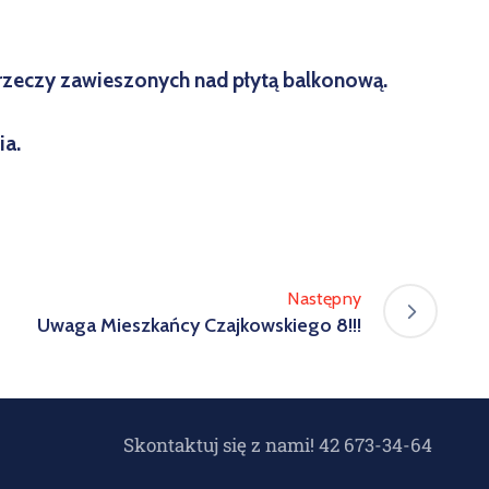
i rzeczy zawieszonych nad płytą balkonową.
ia.
Następny
Uwaga Mieszkańcy Czajkowskiego 8!!!
Skontaktuj się z nami! 42 673-34-64