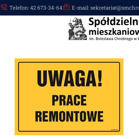
Telefon: 42 673-34-64
E-mail: sekretariat@smchr