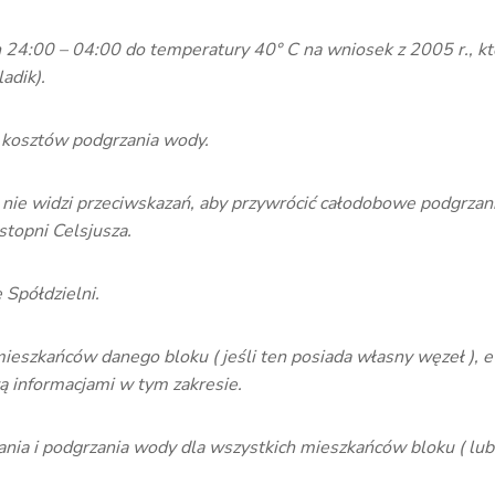
24:00 – 04:00 do temperatury 40° C na wniosek z 2005 r., któr
adik).
 kosztów podgrzania wody.
 nie widzi przeciwskazań, aby przywrócić całodobowe podgrza
topni Celsjusza.
 Spółdzielni.
ieszkańców danego bloku ( jeśli ten posiada własny węzeł ),
żą informacjami w tym zakresie.
nia i podgrzania wody dla wszystkich mieszkańców bloku ( lu