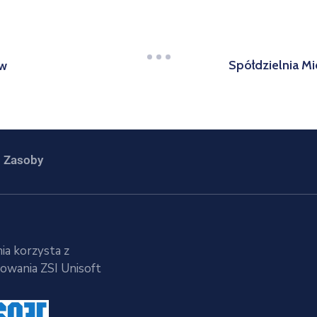
Spółdzielnia Mi
ów
Zasoby
ia korzysta z
wania ZSI Unisoft