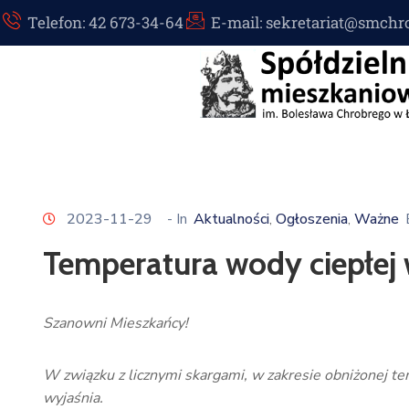
Telefon: 42 673-34-64
E-mail: sekretariat@smchr
2023-11-29
- In
Aktualności
Ogłoszenia
Ważne
‚
‚
Temperatura wody ciepłej 
Szanowni Mieszkańcy!
W związku z licznymi skargami, w zakresie obniżonej t
wyjaśnia.