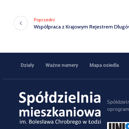
Poprzedni
Współpraca z Krajowym Rejestrem Dług
Działy
Ważne numery
Mapa osiedla
Spółdzieln
oprogramo