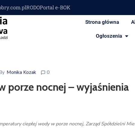
obry.com.pl
RODO
Portal e-BOK
Strona główna
A
Ogłoszenia
By
Monika Kozak
0
w porze nocnej – wyjaśnienia
emperatury ciepłej wody w porze nocnej, Zarząd Spółdzielni M