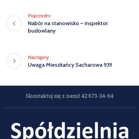
Poprzedni
Nabór na stanowisko – inspektor
budowlany
Następny
Uwaga Mieszkańcy Sacharowa 93!!
Skontaktuj się z nami! 42 673-34-64