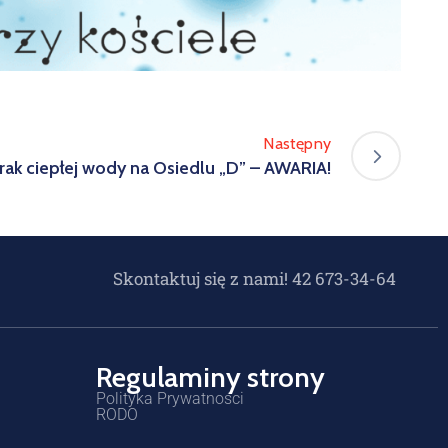
Następny
rak ciepłej wody na Osiedlu „D” – AWARIA!
Skontaktuj się z nami! 42 673-34-64
Regulaminy strony
Polityka Prywatności
RODO