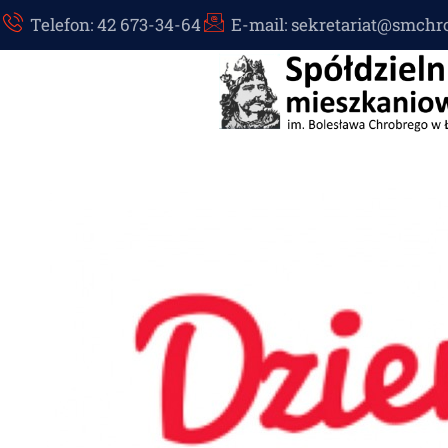
Telefon: 42 673-34-64
E-mail: sekretariat@smchr