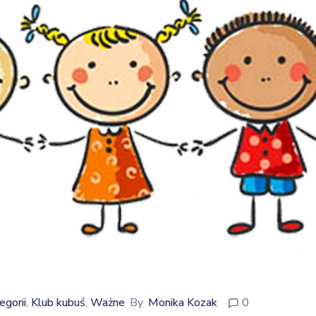
egorii
Klub kubuś
Ważne
By
Monika Kozak
0
‚
‚