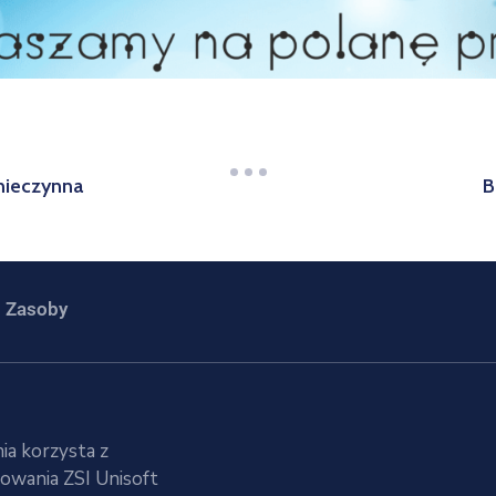
 nieczynna
B
Zasoby
ia korzysta z
wania ZSI Unisoft