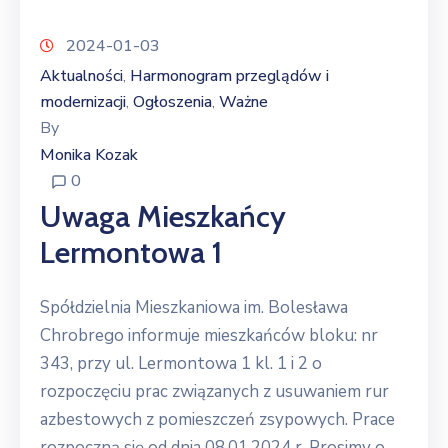
2024-01-03
Aktualności
Harmonogram przeglądów i
‚
modernizacji
Ogłoszenia
Ważne
‚
‚
By
Monika Kozak
0
Uwaga Mieszkańcy
Lermontowa 1
Spółdzielnia Mieszkaniowa im. Bolesława
Chrobrego informuje mieszkańców bloku: nr
343, przy ul. Lermontowa 1 kl. 1 i 2 o
rozpoczęciu prac związanych z usuwaniem rur
azbestowych z pomieszczeń zsypowych. Prace
rozpoczną się od dnia 08.01.2024 r. Prosimy o