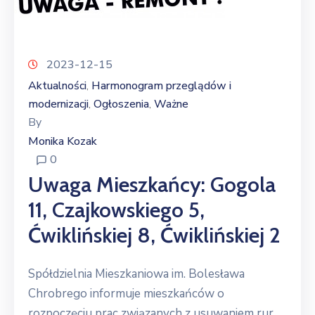
2023-12-15
Aktualności
Harmonogram przeglądów i
‚
modernizacji
Ogłoszenia
Ważne
‚
‚
By
Monika Kozak
0
Uwaga Mieszkańcy: Gogola
11, Czajkowskiego 5,
Ćwiklińskiej 8, Ćwiklińskiej 2
Spółdzielnia Mieszkaniowa im. Bolesława
Chrobrego informuje mieszkańców o
rozpoczęciu prac związanych z usuwaniem rur