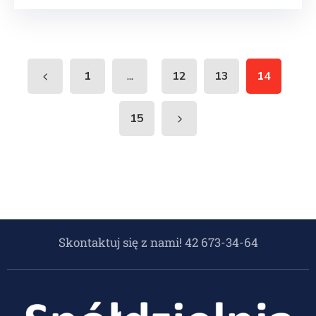
...
1
12
13
14
15
Skontaktuj się z nami! 42 673-34-64