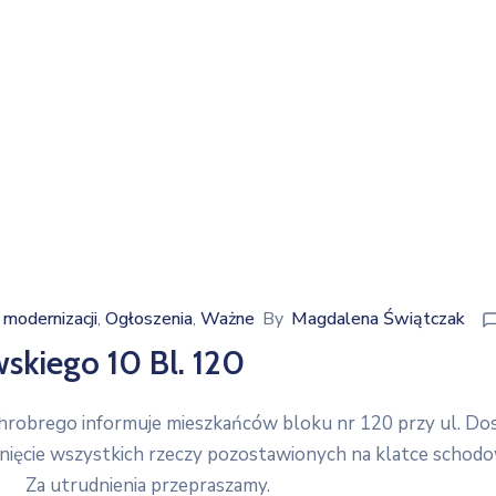
modernizacji
Ogłoszenia
Ważne
By
Magdalena Świątczak
‚
‚
kiego 10 Bl. 120
obrego informuje mieszkańców bloku nr 120 przy ul. Dos
ięcie wszystkich rzeczy pozostawionych na klatce schodow
R”. Za utrudnienia przepraszamy.