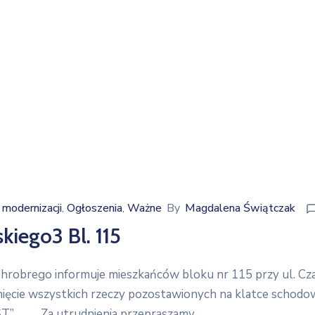
modernizacji
Ogłoszenia
Ważne
By
Magdalena Świątczak
‚
‚
iego3 Bl. 115
obrego informuje mieszkańców bloku nr 115 przy ul. Cza
ięcie wszystkich rzeczy pozostawionych na klatce schodowe
LAST”. Za utrudnienia przepraszamy