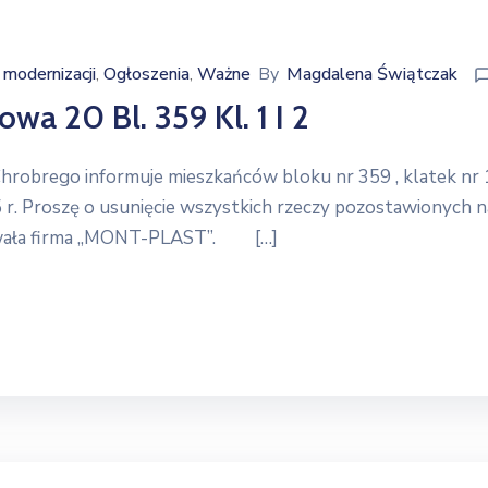
modernizacji
Ogłoszenia
Ważne
By
Magdalena Świątczak
‚
‚
 20 Bl. 359 Kl. 1 I 2
brego informuje mieszkańców bloku nr 359 , klatek nr 1 
. Proszę o usunięcie wszystkich rzeczy pozostawionych na
ywała firma ,,MONT-PLAST”. […]