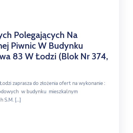
ych Polegających Na
nej Piwnic W Budynku
a 83 W Łodzi (blok Nr 374,
zi zaprasza do złożenia ofert na wykonanie :
schodowych w budynku mieszkalnym
 S.M. […]