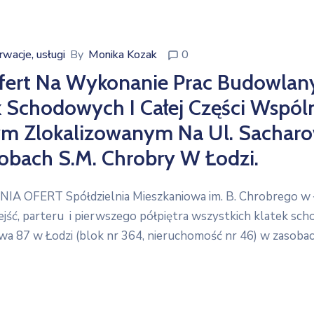
wacje, usługi
By
Monika Kozak
0
Ofert Na Wykonanie Prac Budowlan
 Schodowych I Całej Części Wspól
m Zlokalizowanym Na Ul. Sacharow
obach S.M. Chrobry W Łodzi.
 OFERT Spółdzielnia Mieszkaniowa im. B. Chrobrego w Łod
jść, parteru i pierwszego półpiętra wszystkich klatek 
a 87 w Łodzi (blok nr 364, nieruchomość nr 46) w zasobach