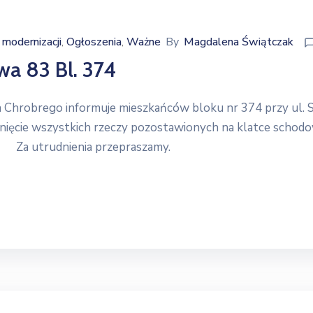
modernizacji
Ogłoszenia
Ważne
By
Magdalena Świątczak
‚
‚
a 83 Bl. 374
obrego informuje mieszkańców bloku nr 374 przy ul. S
ięcie wszystkich rzeczy pozostawionych na klatce schodow
R”. Za utrudnienia przepraszamy.