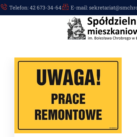
Telefon: 42 673-34-64
E-mail: sekretariat@smchr