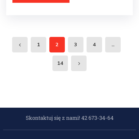
...
1
2
3
4
14
Skontaktuj się z nami! 42 673-34-64