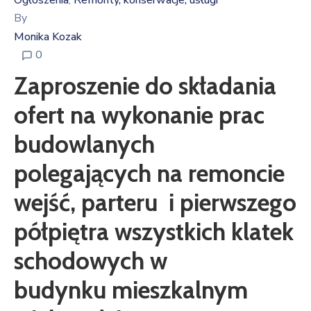
Ogłoszenia
Remonty, konserwacje, usługi
‚
By
Monika Kozak
0
Zaproszenie do składania
ofert na wykonanie prac
budowlanych
polegających na remoncie
wejść, parteru i pierwszego
półpiętra wszystkich klatek
schodowych w
budynku mieszkalnym