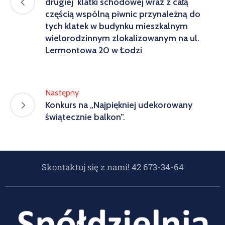
drugiej klatki schodowej wraz z całą
częścią wspólną piwnic przynależną do
tych klatek w budynku mieszkalnym
wielorodzinnym zlokalizowanym na ul.
Lermontowa 20 w Łodzi
Następny
Konkurs na „Najpiękniej udekorowany
świątecznie balkon”.
Skontaktuj się z nami! 42 673-34-64