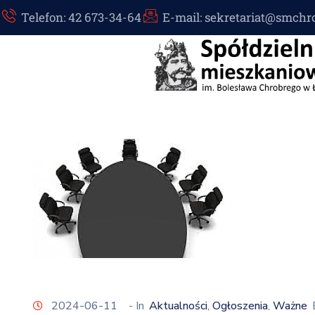
Telefon: 42 673-34-64
E-mail: sekretariat@smchr
2024-06-11
- In
Aktualności
Ogłoszenia
Ważne
‚
‚