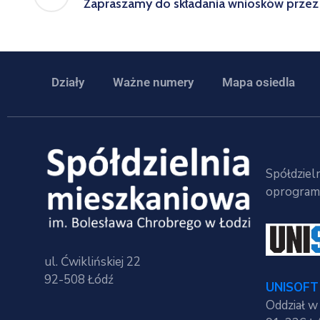
Zapraszamy do składania wniosków przez
Działy
Ważne numery
Mapa osiedla
Spółdzieln
oprogramo
ul. Ćwiklińskiej 22
92-508 Łódź
UNISOFT 
Oddział w