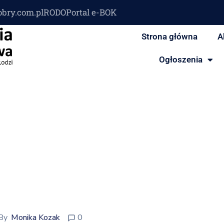
obry.com.pl
RODO
Portal e-BOK
Strona główna
A
Ogłoszenia
By
Monika Kozak
0