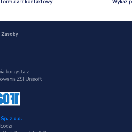
 formularz kontaktowy
Wykaz p
Zasoby
ia korzysta z
wania ZSI Unisoft
Sp. z o.o.
 Łodzi