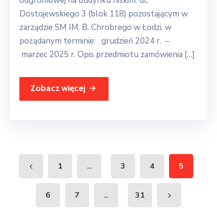
odgromowej na budynku niskim: ul.
Dostojewskiego 3 (blok 118) pozostającym w
zarządzie SM IM. B. Chrobrego w Łodzi. w
pożądanym terminie: grudzień 2024 r. –
marzec 2025 r. Opis przedmiotu zamówienia […]
Zobacz więcej
...
1
3
4
5
...
6
7
31