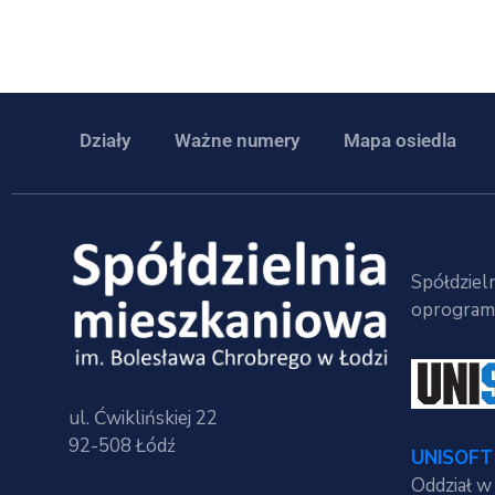
Działy
Ważne numery
Mapa osiedla
Spółdzieln
oprogramo
ul. Ćwiklińskiej 22
92-508 Łódź
UNISOFT 
Oddział w