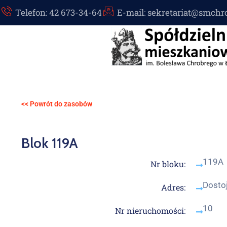
Telefon: 42 673-34-64
E-mail: sekretariat@smchr
<< Powrót do zasobów
Blok 119A
119A
Nr bloku:
Dosto
Adres:
10
Nr nieruchomości: