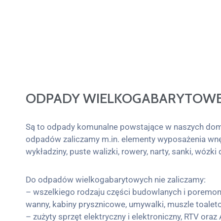
ODPADY WIELKOGABARYTOW
Są to odpady komunalne powstające w naszych domac
odpadów zaliczamy m.in. elementy wyposażenia wnętrz
wykładziny, puste walizki, rowery, narty, sanki, wózk
Do odpadów wielkogabarytowych nie zaliczamy:
– wszelkiego rodzaju części budowlanych i poremonto
wanny, kabiny prysznicowe, umywalki, muszle toaletowe
– zużyty sprzęt elektryczny i elektroniczny, RTV oraz 