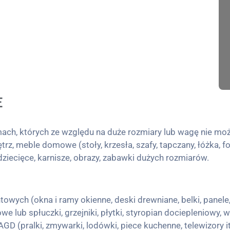
E
h, których ze względu na duże rozmiary lub wagę nie moż
, meble domowe (stoły, krzesła, szafy, tapczany, łóżka, fo
i dziecięce, karnisze, obrazy, zabawki dużych rozmiarów.
wych (okna i ramy okienne, deski drewniane, belki, panele,
 lub spłuczki, grzejniki, płytki, styropian dociepleniowy, w
AGD (pralki, zmywarki, lodówki, piece kuchenne, telewizory it