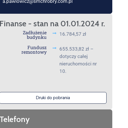
a.pawlowicz@smchrobry.com.pl
Finanse - stan na 01.01.2024 r.
Zadłużenie
16.784,57 zł
budynku
Fundusz
655.533,82 zł –
remontowy
dotyczy całej
nieruchomości nr
10.
Druki do pobrania
Telefony