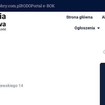
obry.com.pl
RODO
Portal e-BOK
Strona główna
A
Ogłoszenia
jewskiego 14