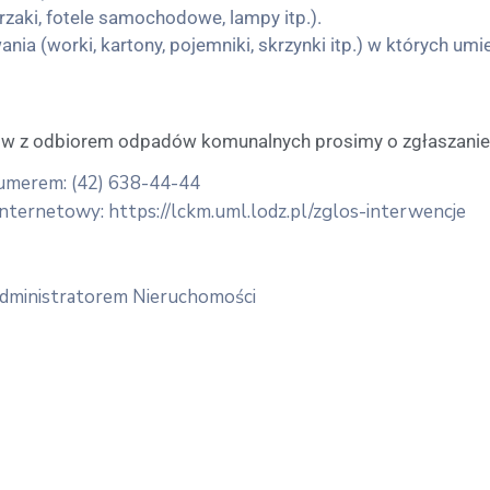
zaki, fotele samochodowe, lampy itp.).
a (worki, kartony, pojemniki, skrzynki itp.) w których u
w z odbiorem odpadów komunalnych prosimy o zgłaszanie 
numerem: (42) 638-44-44
nternetowy: https://lckm.uml.lodz.pl/zglos-interwencje
 Administratorem Nieruchomości