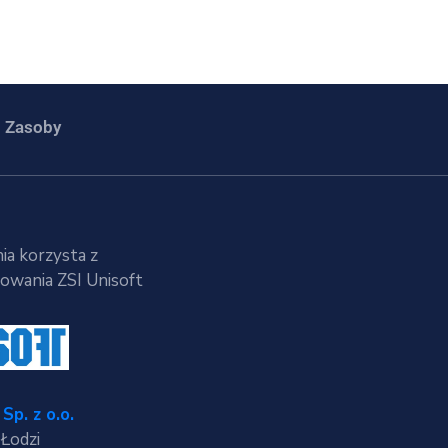
Zasoby
ia korzysta z
wania ZSI Unisoft
Sp. z o.o.
 Łodzi