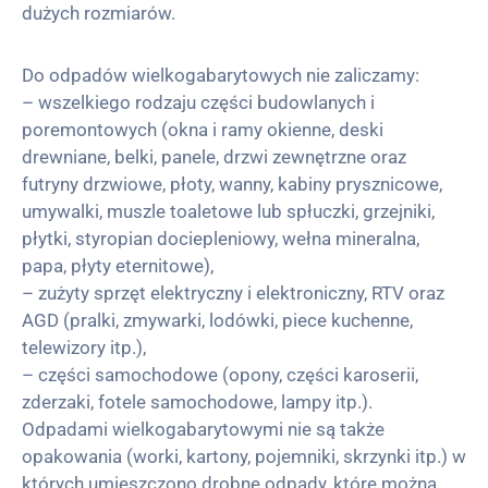
dużych rozmiarów.
Do odpadów wielkogabarytowych nie zaliczamy:
– wszelkiego rodzaju części budowlanych i
poremontowych (okna i ramy okienne, deski
drewniane, belki, panele, drzwi zewnętrzne oraz
futryny drzwiowe, płoty, wanny, kabiny prysznicowe,
umywalki, muszle toaletowe lub spłuczki, grzejniki,
płytki, styropian dociepleniowy, wełna mineralna,
papa, płyty eternitowe),
– zużyty sprzęt elektryczny i elektroniczny, RTV oraz
AGD (pralki, zmywarki, lodówki, piece kuchenne,
telewizory itp.),
– części samochodowe (opony, części karoserii,
zderzaki, fotele samochodowe, lampy itp.).
Odpadami wielkogabarytowymi nie są także
opakowania (worki, kartony, pojemniki, skrzynki itp.) w
których umieszczono drobne odpady, które można