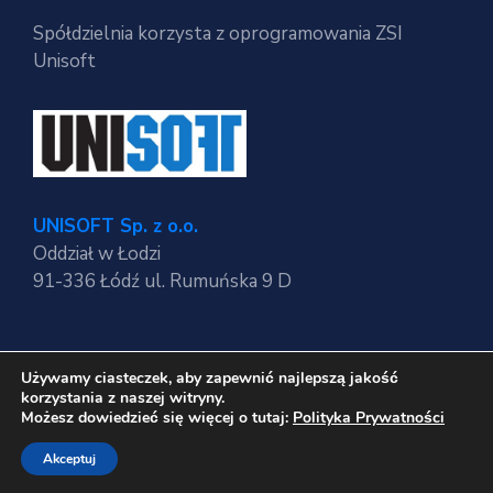
Spółdzielnia korzysta z oprogramowania ZSI
Unisoft
UNISOFT Sp. z o.o.
Oddział w Łodzi
91-336 Łódź ul. Rumuńska 9 D
Używamy ciasteczek, aby zapewnić najlepszą jakość
Regulaminy strony
korzystania z naszej witryny.
Polityka Prywatności
Możesz dowiedzieć się więcej o tutaj:
Polityka Prywatności
RODO
Akceptuj