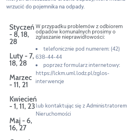
wrzucić do pojemnika na odpady.
Styczeń
W przypadku problemów z odbiorem
odpadów komunalnych prosimy o
- 8, 18,
zgłaszanie nieprawidłowości:
28
telefonicznie pod numerem: (42)
Luty - 7,
638-44-44
18, 28
poprzez formularz internetowy:
https://lckm.uml.lodz.pl/zglos-
Marzec
interwencje
- 11, 21
Kwiecień
- 1, 11, 23
lub kontaktując się z Administratorem
Nieruchomości
Maj - 6,
16, 27