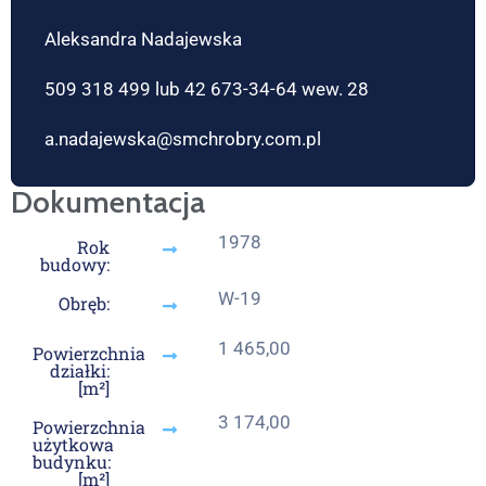
Aleksandra Nadajewska
509 318 499 lub 42 673-34-64 wew. 28
a.nadajewska@smchrobry.com.pl
Dokumentacja
1978
Rok
budowy:
W-19
Obręb:
1 465,00
Powierzchnia
działki:
[m²]
3 174,00
Powierzchnia
użytkowa
budynku:
[m²]