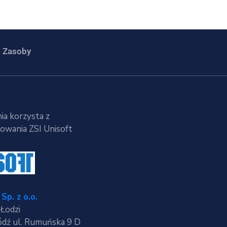
Zasoby
ia korzysta z
wania ZSI Unisoft
Sp. z o.o.
 Łodzi
dź ul. Rumuńska 9 D