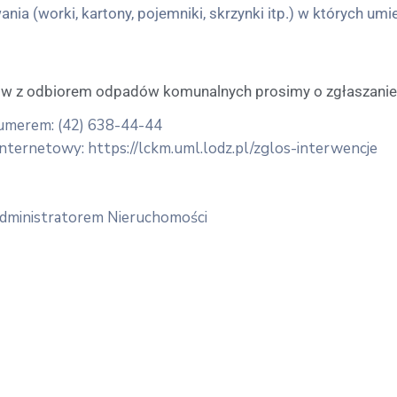
a (worki, kartony, pojemniki, skrzynki itp.) w których u
w z odbiorem odpadów komunalnych prosimy o zgłaszanie 
numerem: (42) 638-44-44
nternetowy: https://lckm.uml.lodz.pl/zglos-interwencje
 Administratorem Nieruchomości