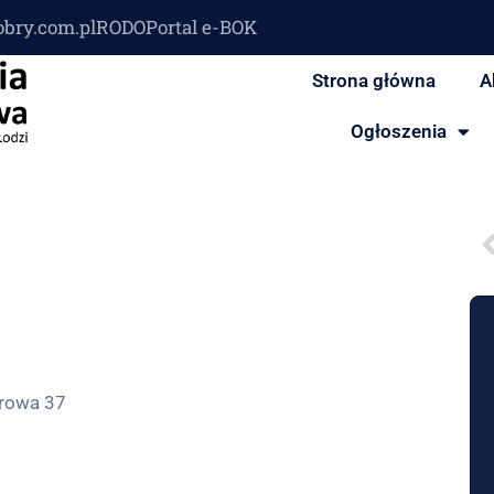
obry.com.pl
RODO
Portal e-BOK
Strona główna
A
Ogłoszenia
rowa 37