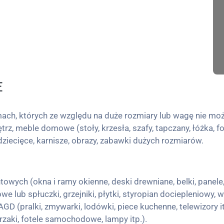
E
h, których ze względu na duże rozmiary lub wagę nie moż
, meble domowe (stoły, krzesła, szafy, tapczany, łóżka, fo
i dziecięce, karnisze, obrazy, zabawki dużych rozmiarów.
wych (okna i ramy okienne, deski drewniane, belki, panele,
 lub spłuczki, grzejniki, płytki, styropian dociepleniowy, w
AGD (pralki, zmywarki, lodówki, piece kuchenne, telewizory it
zaki, fotele samochodowe, lampy itp.).