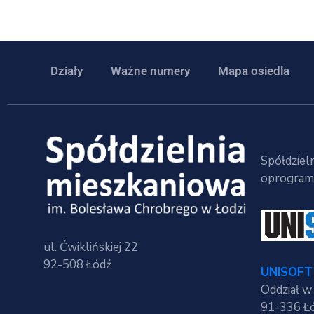
Działy
Ważne numery
Mapa osiedla
Spółdzieln
oprogramo
ul. Ćwiklińskiej 22
92-508 Łódź
UNISOFT 
Oddział w
91-336 Łó