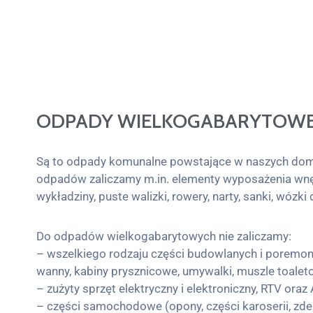
ODPADY WIELKOGABARYTOW
Są to odpady komunalne powstające w naszych domac
odpadów zaliczamy m.in. elementy wyposażenia wnętrz
wykładziny, puste walizki, rowery, narty, sanki, wózk
Do odpadów wielkogabarytowych nie zaliczamy:
– wszelkiego rodzaju części budowlanych i poremonto
wanny, kabiny prysznicowe, umywalki, muszle toaletowe
– zużyty sprzęt elektryczny i elektroniczny, RTV oraz 
– części samochodowe (opony, części karoserii, zder