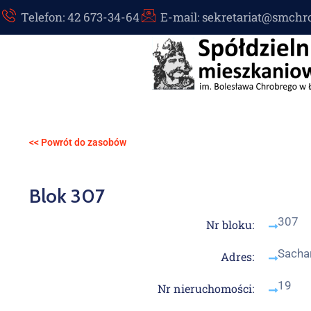
Telefon: 42 673-34-64
E-mail: sekretariat@smchr
<< Powrót do zasobów
Blok 307
307
Nr bloku:
Sacha
Adres:
19
Nr nieruchomości: