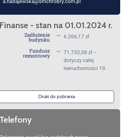
a.nadajewska@smchrobry.com.pl
Finanse - stan na 01.01.2024 r.
Zadłużenie
6.266,17 zł
budynku
Fundusz
71.732,58 zł –
remontowy
dotyczy całej
nieruchomości 19.
Druki do pobrania
Telefony