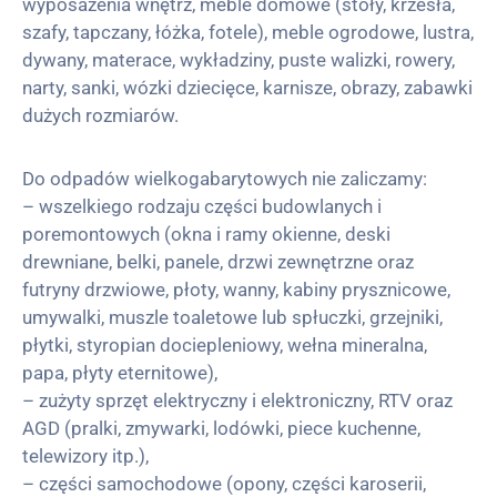
wyposażenia wnętrz, meble domowe (stoły, krzesła,
szafy, tapczany, łóżka, fotele), meble ogrodowe, lustra,
dywany, materace, wykładziny, puste walizki, rowery,
narty, sanki, wózki dziecięce, karnisze, obrazy, zabawki
dużych rozmiarów.
Do odpadów wielkogabarytowych nie zaliczamy:
– wszelkiego rodzaju części budowlanych i
poremontowych (okna i ramy okienne, deski
drewniane, belki, panele, drzwi zewnętrzne oraz
futryny drzwiowe, płoty, wanny, kabiny prysznicowe,
umywalki, muszle toaletowe lub spłuczki, grzejniki,
płytki, styropian dociepleniowy, wełna mineralna,
papa, płyty eternitowe),
– zużyty sprzęt elektryczny i elektroniczny, RTV oraz
AGD (pralki, zmywarki, lodówki, piece kuchenne,
telewizory itp.),
– części samochodowe (opony, części karoserii,