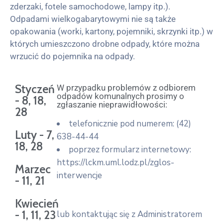
zderzaki, fotele samochodowe, lampy itp.).
Odpadami wielkogabarytowymi nie są także
opakowania (worki, kartony, pojemniki, skrzynki itp.) w
których umieszczono drobne odpady, które można
wrzucić do pojemnika na odpady.
Styczeń
W przypadku problemów z odbiorem
odpadów komunalnych prosimy o
- 8, 18,
zgłaszanie nieprawidłowości:
28
telefonicznie pod numerem: (42)
Luty - 7,
638-44-44
18, 28
poprzez formularz internetowy:
https://lckm.uml.lodz.pl/zglos-
Marzec
interwencje
- 11, 21
Kwiecień
- 1, 11, 23
lub kontaktując się z Administratorem