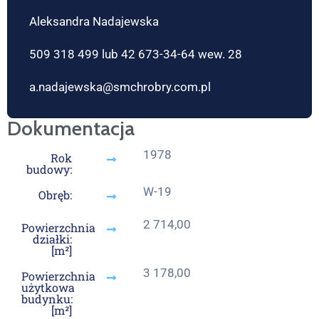
Aleksandra Nadajewska
509 318 499 lub 42 673-34-64 wew. 28
a.nadajewska@smchrobry.com.pl
Dokumentacja
1978
Rok
budowy:
W-19
Obręb:
2 714,00
Powierzchnia
działki:
[m²]
3 178,00
Powierzchnia
użytkowa
budynku:
[m²]