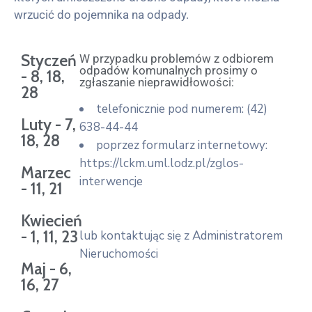
wrzucić do pojemnika na odpady.
Styczeń
W przypadku problemów z odbiorem
odpadów komunalnych prosimy o
- 8, 18,
zgłaszanie nieprawidłowości:
28
telefonicznie pod numerem: (42)
Luty - 7,
638-44-44
18, 28
poprzez formularz internetowy:
https://lckm.uml.lodz.pl/zglos-
Marzec
interwencje
- 11, 21
Kwiecień
- 1, 11, 23
lub kontaktując się z Administratorem
Nieruchomości
Maj - 6,
16, 27