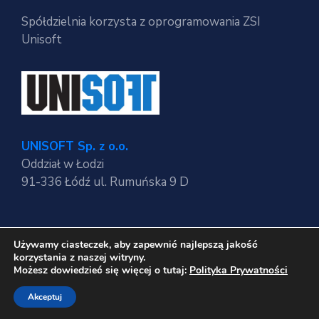
Spółdzielnia korzysta z oprogramowania ZSI
Unisoft
UNISOFT Sp. z o.o.
Oddział w Łodzi
91-336 Łódź ul. Rumuńska 9 D
Używamy ciasteczek, aby zapewnić najlepszą jakość
Regulaminy strony
korzystania z naszej witryny.
Polityka Prywatności
Możesz dowiedzieć się więcej o tutaj:
Polityka Prywatności
RODO
Akceptuj