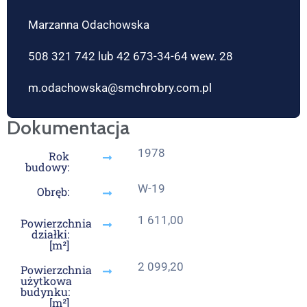
Marzanna Odachowska
508 321 742 lub 42 673-34-64 wew. 28
m.odachowska@smchrobry.com.pl
Dokumentacja
1978
Rok
budowy:
W-19
Obręb:
1 611,00
Powierzchnia
działki:
[m²]
2 099,20
Powierzchnia
użytkowa
budynku:
[m²]