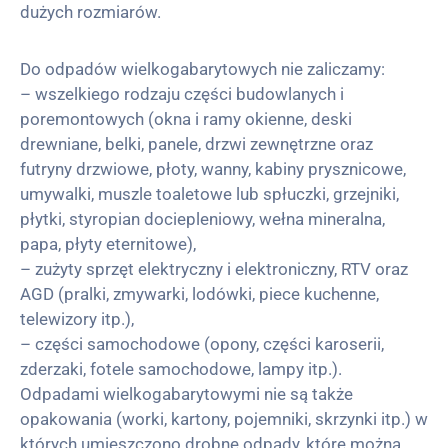
dużych rozmiarów.
Do odpadów wielkogabarytowych nie zaliczamy:
– wszelkiego rodzaju części budowlanych i
poremontowych (okna i ramy okienne, deski
drewniane, belki, panele, drzwi zewnętrzne oraz
futryny drzwiowe, płoty, wanny, kabiny prysznicowe,
umywalki, muszle toaletowe lub spłuczki, grzejniki,
płytki, styropian dociepleniowy, wełna mineralna,
papa, płyty eternitowe),
– zużyty sprzęt elektryczny i elektroniczny, RTV oraz
AGD (pralki, zmywarki, lodówki, piece kuchenne,
telewizory itp.),
– części samochodowe (opony, części karoserii,
zderzaki, fotele samochodowe, lampy itp.).
Odpadami wielkogabarytowymi nie są także
opakowania (worki, kartony, pojemniki, skrzynki itp.) w
których umieszczono drobne odpady, które można