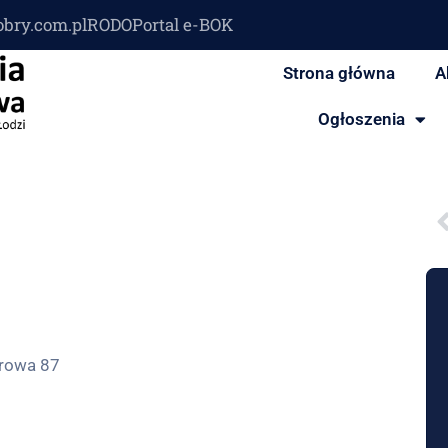
obry.com.pl
RODO
Portal e-BOK
Strona główna
A
Ogłoszenia
rowa 87