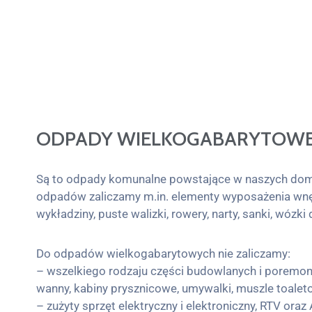
ODPADY WIELKOGABARYTOW
Są to odpady komunalne powstające w naszych domac
odpadów zaliczamy m.in. elementy wyposażenia wnętrz
wykładziny, puste walizki, rowery, narty, sanki, wózk
Do odpadów wielkogabarytowych nie zaliczamy:
– wszelkiego rodzaju części budowlanych i poremonto
wanny, kabiny prysznicowe, umywalki, muszle toaletowe
– zużyty sprzęt elektryczny i elektroniczny, RTV oraz 