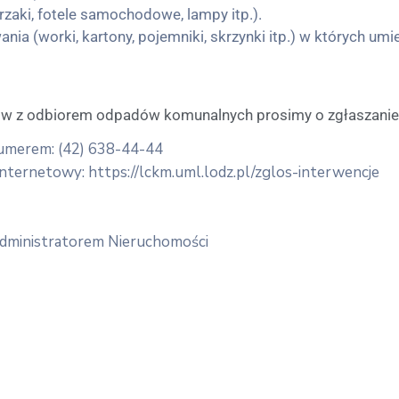
zaki, fotele samochodowe, lampy itp.).
a (worki, kartony, pojemniki, skrzynki itp.) w których u
w z odbiorem odpadów komunalnych prosimy o zgłaszanie 
numerem: (42) 638-44-44
nternetowy: https://lckm.uml.lodz.pl/zglos-interwencje
 Administratorem Nieruchomości