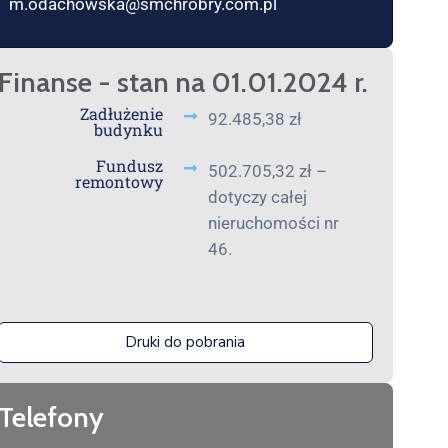
m.odachowska@smchrobry.com.pl
Finanse - stan na 01.01.2024 r.
Zadłużenie
92.485,38 zł
budynku
Fundusz
502.705,32 zł –
remontowy
dotyczy całej
nieruchomości nr
46.
Druki do pobrania
Telefony