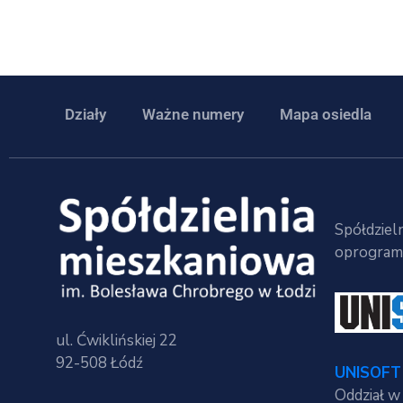
Działy
Ważne numery
Mapa osiedla
Spółdzieln
oprogramo
ul. Ćwiklińskiej 22
92-508 Łódź
UNISOFT 
Oddział w