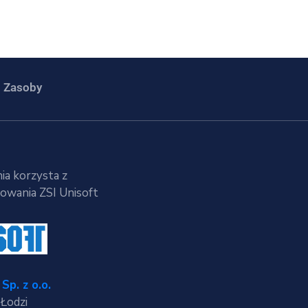
Zasoby
ia korzysta z
wania ZSI Unisoft
Sp. z o.o.
 Łodzi