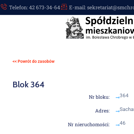
Telefon: 42 673-34-64
E-mail: sekretariat@smchr
<< Powrót do zasobów
Blok 364
364
Nr bloku:
Sacha
Adres:
46
Nr nieruchomości: