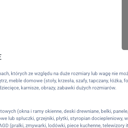
E
h, których ze względu na duże rozmiary lub wagę nie moż
, meble domowe (stoły, krzesła, szafy, tapczany, łóżka, fo
i dziecięce, karnisze, obrazy, zabawki dużych rozmiarów.
wych (okna i ramy okienne, deski drewniane, belki, panele,
 lub spłuczki, grzejniki, płytki, styropian dociepleniowy, w
AGD (pralki, zmywarki, lodówki, piece kuchenne, telewizory it