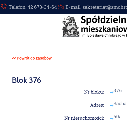
Telefon: 42 673-34-64
E-mail: sekretariat@smchr
<< Powrót do zasobów
Blok 376
376
Nr bloku:
Sacha
Adres:
50a
Nr nieruchomości: