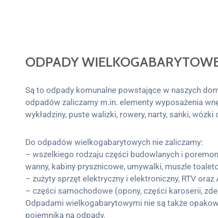
ODPADY WIELKOGABARYTOW
Są to odpady komunalne powstające w naszych domac
odpadów zaliczamy m.in. elementy wyposażenia wnętrz
wykładziny, puste walizki, rowery, narty, sanki, wózk
Do odpadów wielkogabarytowych nie zaliczamy:
– wszelkiego rodzaju części budowlanych i poremonto
wanny, kabiny prysznicowe, umywalki, muszle toaletowe
– zużyty sprzęt elektryczny i elektroniczny, RTV oraz 
– części samochodowe (opony, części karoserii, zder
Odpadami wielkogabarytowymi nie są także opakowani
pojemnika na odpady.