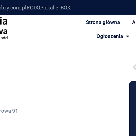
obry.com.pl
RODO
Portal e-BOK
Strona główna
A
Ogłoszenia
rowa 91