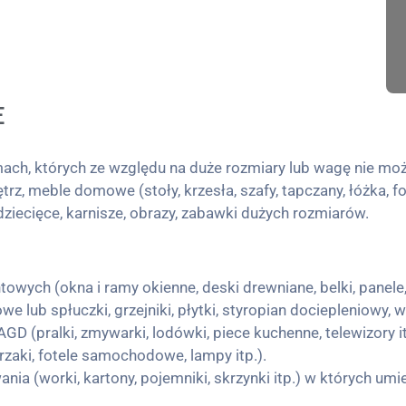
E
h, których ze względu na duże rozmiary lub wagę nie moż
, meble domowe (stoły, krzesła, szafy, tapczany, łóżka, fo
i dziecięce, karnisze, obrazy, zabawki dużych rozmiarów.
wych (okna i ramy okienne, deski drewniane, belki, panele,
 lub spłuczki, grzejniki, płytki, styropian dociepleniowy, w
AGD (pralki, zmywarki, lodówki, piece kuchenne, telewizory it
zaki, fotele samochodowe, lampy itp.).
a (worki, kartony, pojemniki, skrzynki itp.) w których u