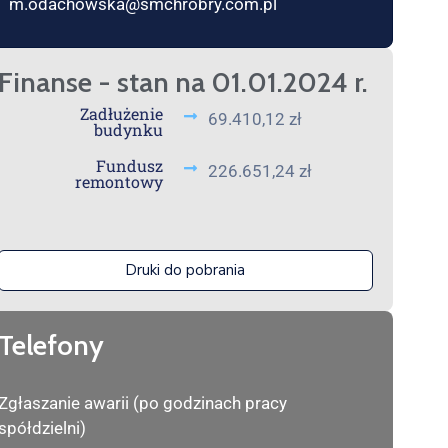
m.odachowska@smchrobry.com.pl
Finanse - stan na 01.01.2024 r.
Zadłużenie
69.410,12 zł
budynku
Fundusz
226.651,24 zł
remontowy
Druki do pobrania
Telefony
Zgłaszanie awarii (po godzinach pracy
spółdzielni)