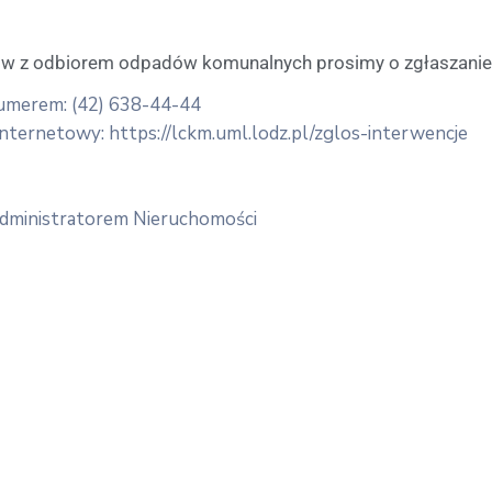
w z odbiorem odpadów komunalnych prosimy o zgłaszanie 
numerem: (42) 638-44-44
nternetowy: https://lckm.uml.lodz.pl/zglos-interwencje
 Administratorem Nieruchomości