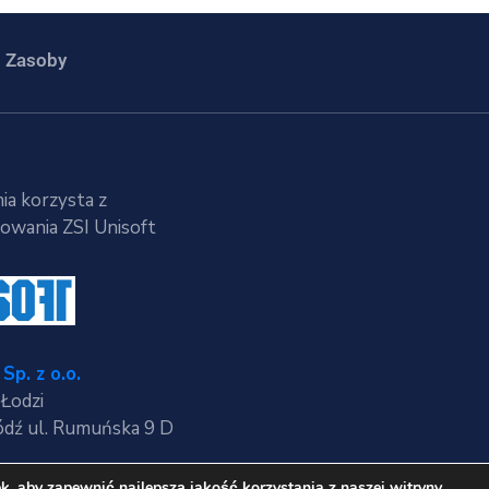
Zasoby
ia korzysta z
wania ZSI Unisoft
Sp. z o.o.
 Łodzi
dź ul. Rumuńska 9 D
, aby zapewnić najlepszą jakość korzystania z naszej witryny.