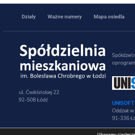
Działy
Ważne numery
Mapa osiedla
Spółdzieln
oprogramo
ul. Ćwiklińskiej 22
92-508 Łódź
UNISOFT 
Oddział w
91-336 Łó
Używamy ciasteczek