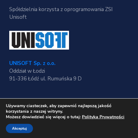
Spółdzielnia korzysta z oprogramowania ZSI
Unisoft
UNISOFT Sp. z o.o.
Oddział w Łodzi
91-336 Łódź ul. Rumuńska 9 D
Używamy ciasteczek, aby zapewnić najlepszą jakość
Regulaminy strony
korzystania z naszej witryny.
Polityka Prywatności
Możesz dowiedzieć się więcej o tutaj:
Polityka Prywatności
RODO
Akceptuj