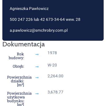
Agnieszka Pawłowicz
500 247 226 lub 42 673-34-64 wew. 28
a.pawlowicz@smchrobry.com.pl
Dokumentacja
1978
Rok
budowy:
W-20
Obręb:
2,264.00
Powierzchnia
działki:
[m²]
3,678.77
Powierzchnia
użytkowa
budynku:
[m²]