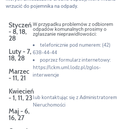
wrzucić do pojemnika na odpady.
Styczeń
W przypadku problemów z odbiorem
odpadów komunalnych prosimy o
- 8, 18,
zgłaszanie nieprawidłowości:
28
telefonicznie pod numerem: (42)
Luty - 7,
638-44-44
18, 28
poprzez formularz internetowy:
https://lckm.uml.lodz.pl/zglos-
Marzec
interwencje
- 11, 21
Kwiecień
- 1, 11, 23
lub kontaktując się z Administratorem
Nieruchomości
Maj - 6,
16, 27