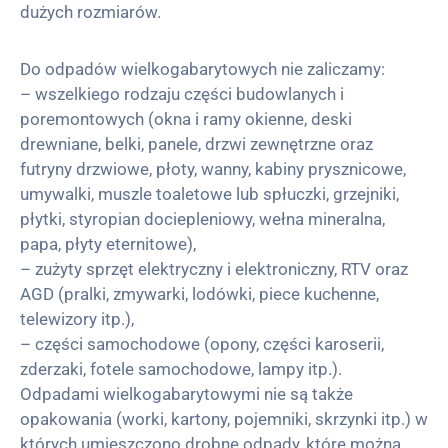
dużych rozmiarów.
Do odpadów wielkogabarytowych nie zaliczamy:
– wszelkiego rodzaju części budowlanych i
poremontowych (okna i ramy okienne, deski
drewniane, belki, panele, drzwi zewnętrzne oraz
futryny drzwiowe, płoty, wanny, kabiny prysznicowe,
umywalki, muszle toaletowe lub spłuczki, grzejniki,
płytki, styropian dociepleniowy, wełna mineralna,
papa, płyty eternitowe),
– zużyty sprzęt elektryczny i elektroniczny, RTV oraz
AGD (pralki, zmywarki, lodówki, piece kuchenne,
telewizory itp.),
– części samochodowe (opony, części karoserii,
zderzaki, fotele samochodowe, lampy itp.).
Odpadami wielkogabarytowymi nie są także
opakowania (worki, kartony, pojemniki, skrzynki itp.) w
których umieszczono drobne odpady, które można