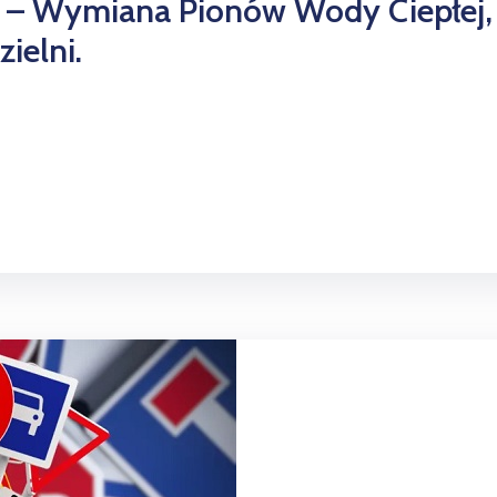
– Wymiana Pionów Wody Ciepłej, Zi
ielni.