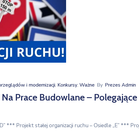
zeglądów i modernizacji
Konkursy
Ważne
By
Prezes Admin
‚
‚
 Na Prace Budowlane – Polegające
” *** Projekt stałej organizacji ruchu – Osiedle „E” *** Proj